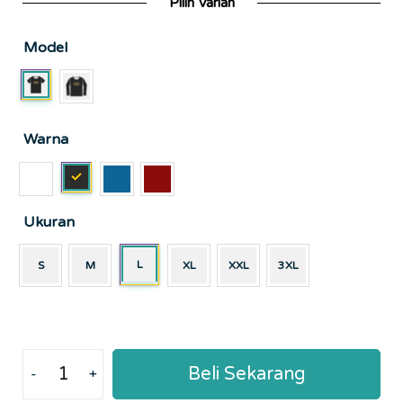
Pilih Varian
Model
Warna
Ukuran
L
S
M
XL
XXL
3XL
Beli Sekarang