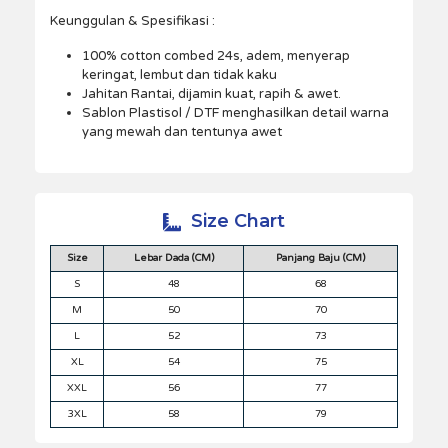
Keunggulan & Spesifikasi :
100% cotton combed 24s, adem, menyerap
keringat, lembut dan tidak kaku
Jahitan Rantai, dijamin kuat, rapih & awet.
Sablon Plastisol / DTF menghasilkan detail warna
yang mewah dan tentunya awet
Size Chart
Size
Lebar Dada (CM)
Panjang Baju (CM)
S
48
68
M
50
70
L
52
73
XL
54
75
XXL
56
77
3XL
58
79