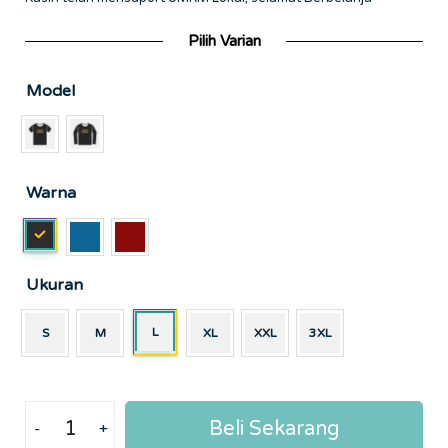
Pilih Varian
Model
Warna
Ukuran
L
S
M
XL
XXL
3XL
Beli Sekarang