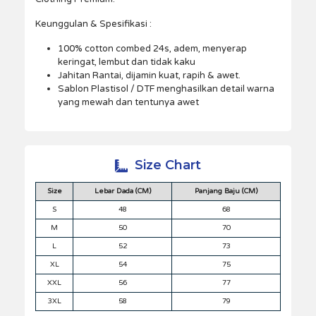
Keunggulan & Spesifikasi :
100% cotton combed 24s, adem, menyerap
keringat, lembut dan tidak kaku
Jahitan Rantai, dijamin kuat, rapih & awet.
Sablon Plastisol / DTF menghasilkan detail warna
yang mewah dan tentunya awet
Size Chart
Size
Lebar Dada (CM)
Panjang Baju (CM)
S
48
68
M
50
70
L
52
73
XL
54
75
XXL
56
77
3XL
58
79